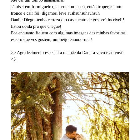
Até caí um tombo ahahahahah
Já pisei em formigueiro, ja sentei no cocô, então tropeçar num
tronco e cair foi, digamos, leve aushauhsuhauhsuh
Dani e Diego, tenho certeza q o casamento de vcs será incrível!!
Estou doida pra que chegue!
Por enquanto fiquem com algumas imagens das minhas favoritas,
espero que vcs gostem, um beijo enoooorme!!
>> Agradecimento especial a mamãe da Dani, a vovó e ao vovô
<3