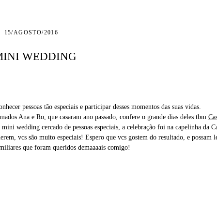
15/AGOSTO/2016
 MINI WEDDING
nhecer pessoas tão especiais e participar desses momentos das suas vidas.
mados Ana e Ro, que casaram ano passado, confere o grande dias deles tbm
Ca
mini wedding cercado de pessoas especiais, a celebração foi na capelinha da Ca
erem, vcs são muito especiais! Espero que vcs gostem do resultado, e possam
amiliares que foram queridos demaaaais comigo!