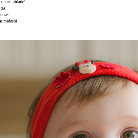
a oportunidade!
tas!
meses
m midesiii