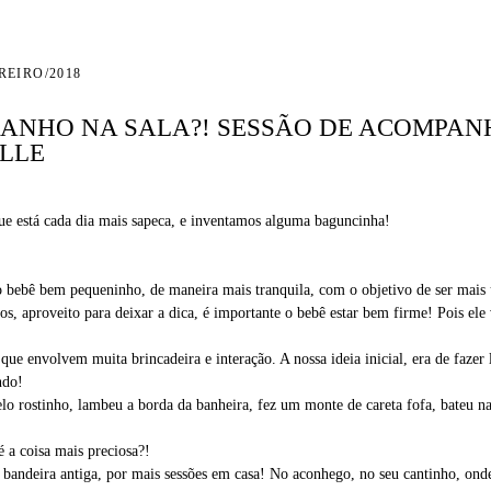
REIRO/2018
ANHO NA SALA?! SESSÃO DE ACOMPANH
LLE
que está cada dia mais sapeca, e inventamos alguma baguncinha!
 bebê bem pequeninho, de maneira mais tranquila, com o objetivo de ser mais u
s, aproveito para deixar a dica, é importante o bebê estar bem firme! Pois ele 
que envolvem muita brincadeira e interação. A nossa ideia inicial, era de fazer 
ndo!
elo rostinho, lambeu a borda da banheira, fez um monte de careta fofa, bateu na
 a coisa mais preciosa?!
 bandeira antiga, por mais sessões em casa! No aconhego, no seu cantinho, ond